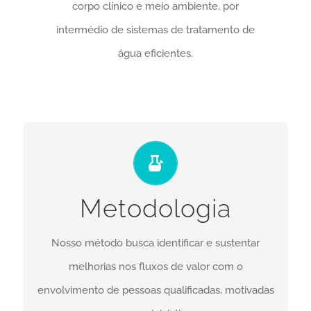
corpo clínico e meio ambiente, por
intermédio de sistemas de tratamento de
água eficientes.
AVALIAÇÃO
O diagnóstico correto permite entregar mais
Metodologia
valor onde realmente é preciso, elevando o
desempenho e eliminando incoerências do
Nosso método busca identificar e sustentar
sistema.
melhorias nos fluxos de valor com o
CONTATO
envolvimento de pessoas qualificadas, motivadas