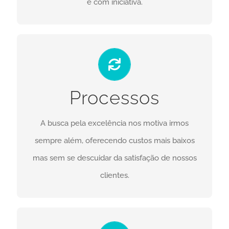
e com iniciativa.
MELHORIAS
Baseado na filosofia e estratégia de negócios
Processos
Lean Thinking, buscamos utilizar os recursos
naturais, materiais e financeiros de maneira
A busca pela excelência nos motiva irmos
eficiente.
sempre além, oferecendo custos mais baixos
CONTATO
mas sem se descuidar da satisfação de nossos
clientes.
COBERTURA